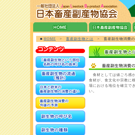
■
HOME
>
畜産副生物とは
> 畜産副生物消費の
食材としては値ごろ感が
食材が、食文化や宗教に
場における地位を確立で
い。